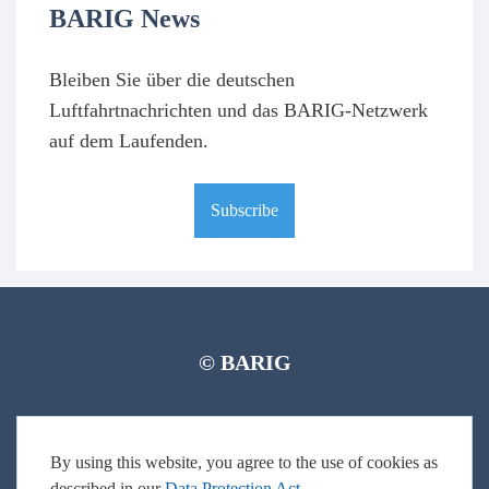
BARIG News
Bleiben Sie über die deutschen
Luftfahrtnachrichten und das BARIG-Netzwerk
auf dem Laufenden.
Subscribe
© BARIG
Member login
Impressum
Daten­schut­zerklärung
Seitenverzeichnis
By using this website, you agree to the use of cookies as
described in our
Data Protection Act
.