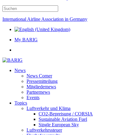
International Airline Association in Germany
My BARIG
News
News Corner
Pressemitteilung
Mitgliedernews
Partnernews
Events
Topics
Luftverkehr und Klima
CO2-Bepreisung / CORSIA
Sustainable Aviation Fuel
Single European Sky
Luftverkehrssteuer