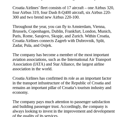
Croatia Airlines’ fleet consists of 17 aircraft – one Airbus 320,
four Airbus 319, four Dash 8-Q400 aircraft, six Airbus 220-
300 and two brend new Airbus 220-100.
Throughout the year, you can fly to Amsterdam, Vienna,
Brussels, Copenhagen, Dublin, Frankfurt, London, Munich,
Paris, Rome, Sarajevo, Skopje, and Zurich. Within Croatia,
Croatia Airlines connects Zagreb with Dubrovnik, Split,
Zadar, Pula, and Osijek.
The company has become a member of the most important
aviation associations, such as the International Air Transport
Association (IATA) and Star Alliance, the largest airline
association in the world.
Croatia Airlines has confirmed its role as an important factor
in the transport infrastructure of the Republic of Croatia and
remains an important pillar of Croatia’s tourism industry and
economy.
The company pays much attention to passenger satisfaction
and building passenger trust. Accordingly, the company is
always looking to invest in the improvement and development
of the quality of its services.