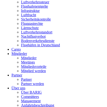
Luftverkehrssteuer
Flughafenentgelte
Infrastruktur
Luftfracht
Sicherheitskontrolle
Fluggastrechte
Lärmschutz
Luftverkehrsstandort
Nachtflugverbot
Bodenverkehrsdienste
Flughäfen in Deutschland
Cargo
Mitglieder
Mitglieder
Meetings
Mitgliedsvorteile
Mitglied werden
Partner
Partner
Partner werden
Über uns
Über BARIG
Committees
Management
Anfahrtsbeschreibung