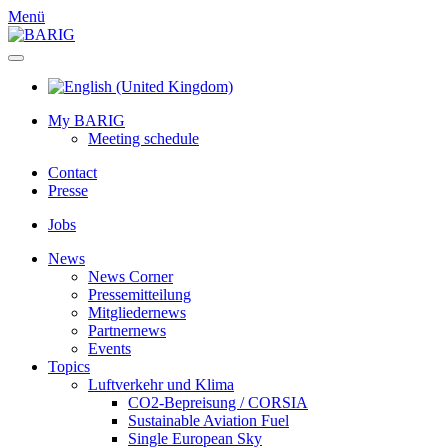
Menü
My BARIG
Meeting schedule
Contact
Presse
Jobs
News
News Corner
Pressemitteilung
Mitgliedernews
Partnernews
Events
Topics
Luftverkehr und Klima
CO2-Bepreisung / CORSIA
Sustainable Aviation Fuel
Single European Sky