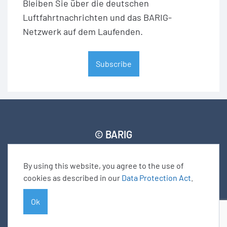
Bleiben Sie über die deutschen
Luftfahrtnachrichten und das BARIG-
Netzwerk auf dem Laufenden.
Subscribe
© BARIG
By using this website, you agree to the use of
Member login
Impressum
Daten­schut­zerklärung
cookies as described in our
Data Protection Act
.
Seitenverzeichnis
Ok