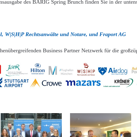
msausgabe des BARIG Spring Brunch finden Sie in der untens
el, W|S|H|P Rechtsanwälte und Notare, und Fraport AG
enübergreifenden Business Partner Netzwerk für die großzüg