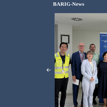
BARIG-News
 der Luftfracht
der Air Cargo
als wichtiger
it mit...
Weiterlesen