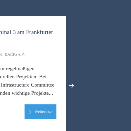
nal 3 am Frankfurter
o: BARIG e.V.
im regelmäßigen
rellen Projekten. Bei
nfrastructure Committee
den wichtige Projekte...
Weiterlesen