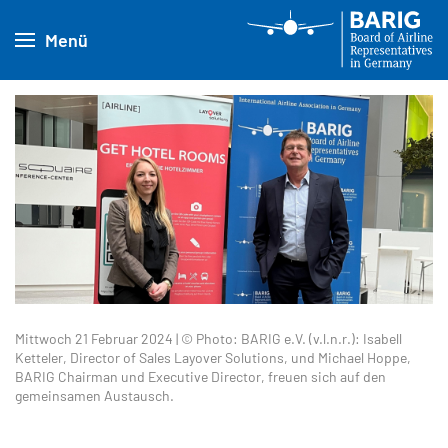
Menü
Mittwoch 21 Februar 2024 | © Photo: BARIG e.V. (v.l.n.r.): Isabell
Ketteler, Director of Sales Layover Solutions, und Michael Hoppe,
BARIG Chairman und Executive Director, freuen sich auf den
gemeinsamen Austausch.