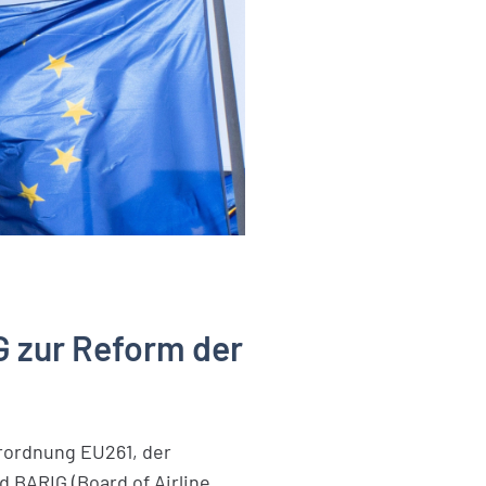
 zur Reform der
rordnung EU261, der
 BARIG (Board of Airline