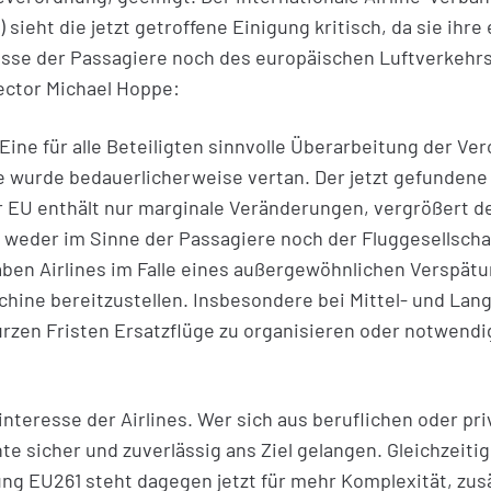
sieht die jetzt getroffene Einigung kritisch, da sie ihre
esse der Passagiere noch des europäischen Luftverkehrs
ector Michael Hoppe:
 Eine für alle Beteiligten sinnvolle Überarbeitung der 
 wurde bedauerlicherweise vertan. Der jetzt gefunden
r EU enthält nur marginale Veränderungen, vergrößert 
t weder im Sinne der Passagiere noch der Fluggesellschaf
ben Airlines im Falle eines außergewöhnlichen Verspätu
hine bereitzustellen. Insbesondere bei Mittel- und Lang
 kurzen Fristen Ersatzflüge zu organisieren oder notwend
interesse der Airlines. Wer sich aus beruflichen oder pr
te sicher und zuverlässig ans Ziel gelangen. Gleichzeiti
ung EU261 steht dagegen jetzt für mehr Komplexität, zus