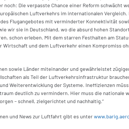
r noch: Die verpasste Chance einer Reform schwächt we
ropäischen Luftverkehrs im internationalen Vergleich. D
 des Flugangebotes mit verminderter Konnektivität sow
 wie wir sie in Deutschland, wo die absurd hohen Stando
en, schon erleben. Mit dem starren Festhalten am Stat
der Wirtschaft und dem Luftverkehr einen Kompromiss o
hen sowie Länder miteinander und gewährleistet zügige
lschaften als Teil der Luftverkehrsinfrastruktur brauch
nd Weiterentwicklung der Systeme. Ineffizienzen müs
raum deutlich zu vermindern. Hier muss die nationale wi
gen – schnell, zielgerichtet und nachhaltig.“
en und News zur Luftfahrt gibt es unter
www.barig.aer