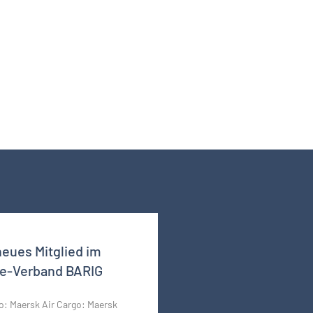
neues Mitglied im
ine-Verband BARIG
to: Maersk Air Cargo: Maersk