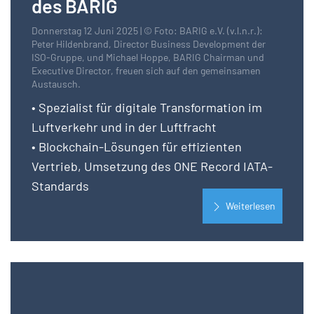
des BARIG
Donnerstag 12 Juni 2025 | © Foto: BARIG e.V. (v.l.n.r.):
Peter Hildenbrand, Director Business Development der
ISO-Gruppe, und Michael Hoppe, BARIG Chairman und
Executive Director, freuen sich auf den gemeinsamen
Austausch.
• Spezialist für digitale Transformation im
Luftverkehr und in der Luftfracht
• Blockchain-Lösungen für effizienten
Vertrieb, Umsetzung des ONE Record IATA-
Standards
Weiterlesen