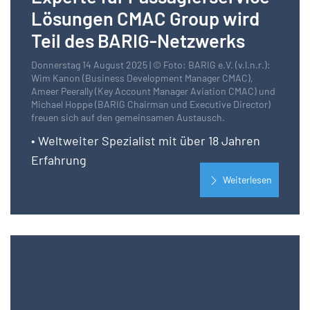
Lösungen CMAC Group wird
Teil des BARIG-Netzwerks
Donnerstag 14 August 2025 | © Foto: BARIG e.V. (v.l.n.r.):
Wim Kanon (Business Development Manager CMAC),
Ameer Peerally (Key Account Manager Aviation CMAC) und
Michael Hoppe (BARIG Chairman und Executive Director)
freuen sich auf den gemeinsamen Austausch.
• Weltweiter Spezialist mit über 18 Jahren
Erfahrung
Weiterlesen