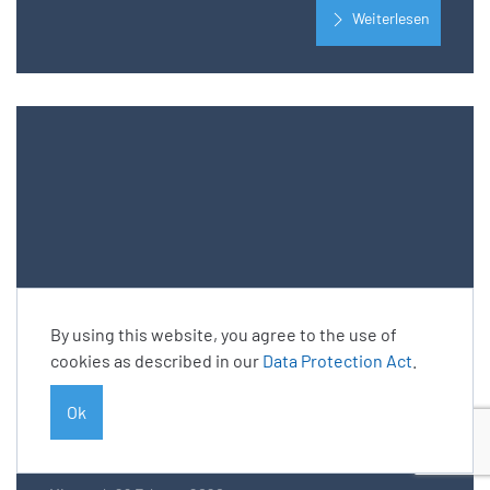
Weiterlesen
By using this website, you agree to the use of
cookies as described in our
Data Protection Act
.
BARIG Spring Brunch 2020:
Ok
Eine Tradition besteht
erfolgreich weiter