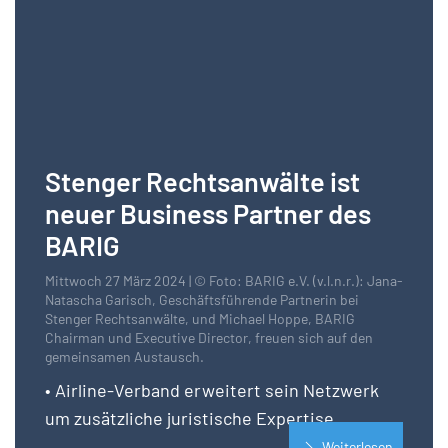
Stenger Rechtsanwälte ist
neuer Business Partner des
BARIG
Mittwoch 27 März 2024 | © Foto: BARIG e.V. (v.l.n.r.): Jana-
Natascha Garisch, Geschäftsführende Partnerin bei
Stenger Rechtsanwälte, und Michael Hoppe, BARIG
Chairman und Executive Director, freuen sich auf den
gemeinsamen Austausch.
• Airline-Verband erweitert sein Netzwerk
um zusätzliche juristische Expertise
Weiterlesen